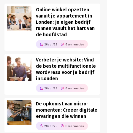
Online winkel opzetten
vanuit je appartement in
Londen: Je eigen bedrijf
runnen vanuit het hart van
de hoofdstad
26 apr/25
Geen reacties
Verbeter je website: Vind
de beste multifunctionele
WordPress voor je bedrijf
in Londen
26 apr/25
Geen reacties
De opkomst van micro-
momenten: Creëer digitale
ervaringen die winnen
26 apr/25
Geen reacties