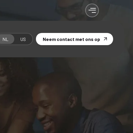
NL
US
Neem contact met ons op