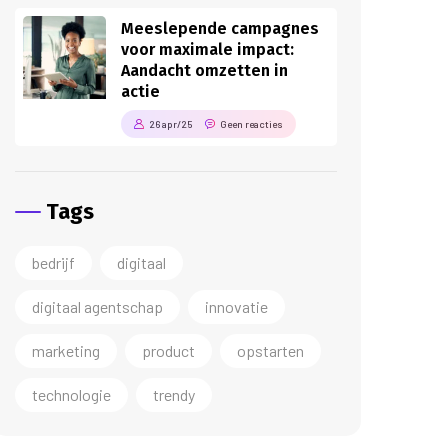
Meeslepende campagnes
voor maximale impact:
Aandacht omzetten in
actie
26 apr/25
Geen reacties
Tags
bedrijf
digitaal
digitaal agentschap
innovatie
marketing
product
opstarten
technologie
trendy