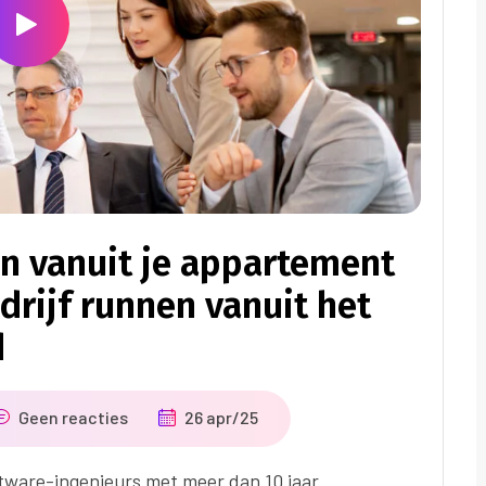
en vanuit je appartement
drijf runnen vanuit het
d
Geen reacties
26 apr/25
tware-ingenieurs met meer dan 10 jaar