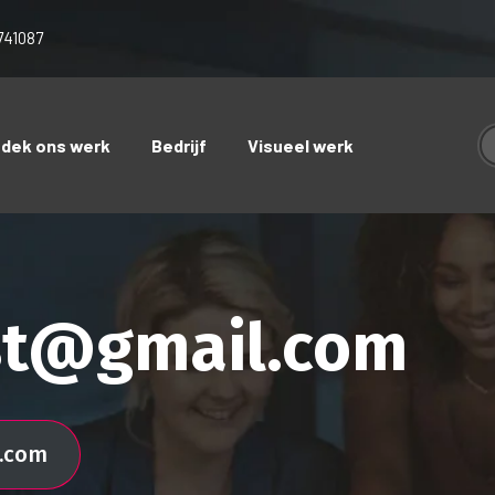
741087
tdek ons werk
Bedrijf
Visueel werk
1st@gmail.com
l.com