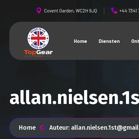
Covent Garden, WC2H 9JQ
+44 7341 
Home
Diensten
On
allan.nielsen.
Home
Auteur: allan.nielsen.1st@gmai