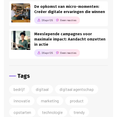
De opkomst van micro-momenten:
Creëer digitale ervaringen die winnen
26 apr/25
Geen reacties
Meeslepende campagnes voor
maximale impact: Aandacht omzetten
in actie
26 apr/25
Geen reacties
Tags
bedrijf
digitaal
digitaal agentschap
innovatie
marketing
product
opstarten
technologie
trendy