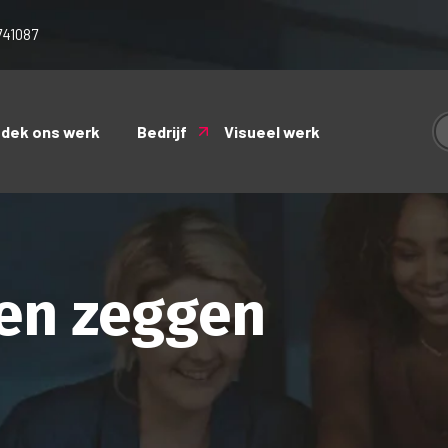
741087
tdek ons werk
Bedrijf
Visueel werk
en zeggen