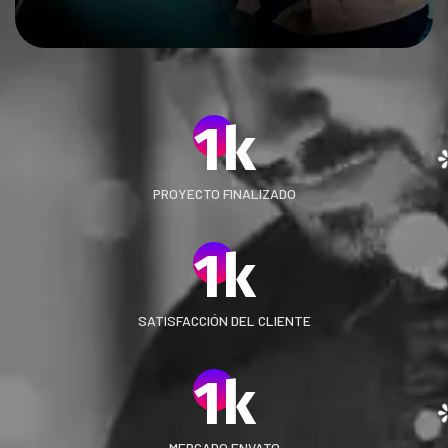
1
k
PROYECTO FINALIZADO
1
k
SATISFACCIÓN DEL CLIENTE
1
k
MERCADO ENVATO