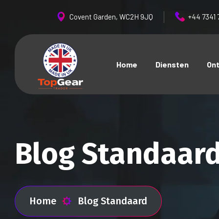
Covent Garden, WC2H 9JQ
+44 7341 
Home
Diensten
On
Blog Standaar
Home
Blog Standaard