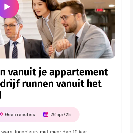
en vanuit je appartement
drijf runnen vanuit het
d
Geen reacties
26 apr/25
tware-ingenieurs met meer dan 10 jaar