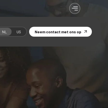
NL
US
Neem contact met ons op