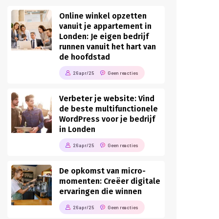
Online winkel opzetten
vanuit je appartement in
Londen: Je eigen bedrijf
runnen vanuit het hart van
de hoofdstad
26 apr/25
Geen reacties
Verbeter je website: Vind
de beste multifunctionele
WordPress voor je bedrijf
in Londen
26 apr/25
Geen reacties
De opkomst van micro-
momenten: Creëer digitale
ervaringen die winnen
26 apr/25
Geen reacties