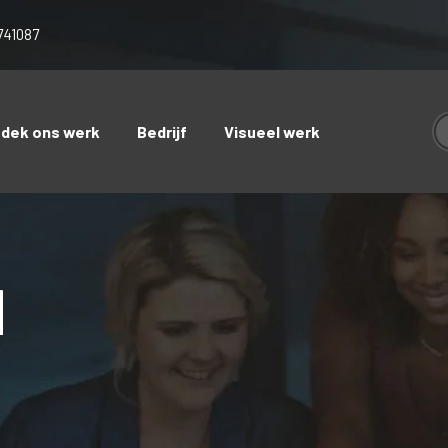
741087
tdek ons werk
Bedrijf
Visueel werk
d