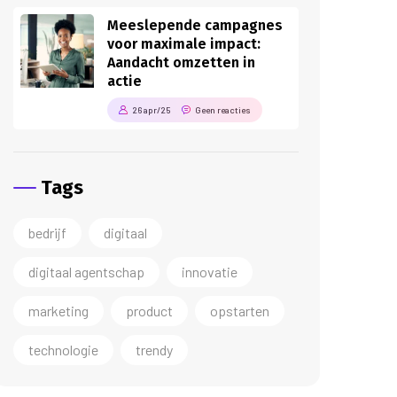
Meeslepende campagnes
voor maximale impact:
Aandacht omzetten in
actie
26 apr/25
Geen reacties
Tags
bedrijf
digitaal
digitaal agentschap
innovatie
marketing
product
opstarten
technologie
trendy